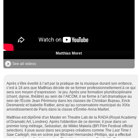
Matthias Moret
See all videos
Après s’être éveillé à l’art par la pratique de la musique durant son enfance,
c’est à 18 ans que Matthias décide de se former professionnellement à ce qui
sera son moyen d’expression : le jeu. Après une formation pluridisciplinaire
(chant, danse, théâtre) au sein de l’AICOM, il se forme à l’art dramatique au
sein de l'École Jean Périmony dans les classes de Christian Bujeau, Erick
Desmaretz et Isabelle Rattier, ainsi qu’au conservatoire municipal du XIXe
arrondissement de Paris dans la classe d'Émilie-Anna Maillet.
Matthias est diplômé d'un Master en Theatre Lab de la RADA (Royal Academy
of Dramatic Art, Londres). Après l'obtention de ce dernier, il joue dans un
premier long métrage,
Sebastian
, de Mikko Makela (BFI Film Festival official
selection). Il joue aussi dans ses propres créations comme
The Last Time I
Saw Caileigh
, mis en scène par Michael Hernandez-Phillips, qui a effectué