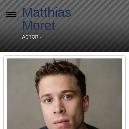
Matthias
Moret
ACTOR -